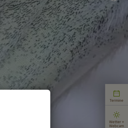
Termine
Wetter +
Webcam