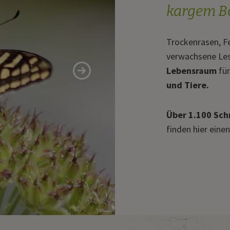
kargem B
Trockenrasen, Fe
verwachsene Les
Lebensraum
fü
und Tiere.
Über 1.100 Sch
finden hier eine