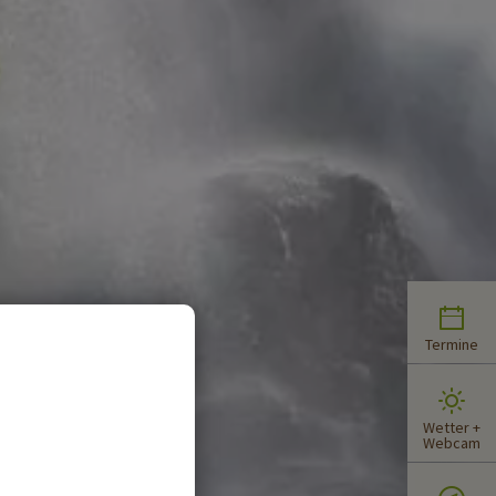
Termine
Wetter +
Webcam