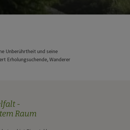
ne Unberührtheit und seine
stert Erholungsuchende, Wanderer
lfalt -
nstem Raum