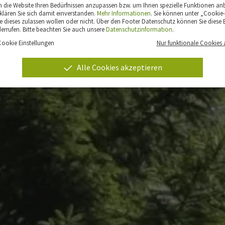
die Website Ihren Bedürfnissen anzupassen bzw. um Ihnen spezielle Funktionen an
klären Sie sich damit einverstanden.
Mehr Informationen
. Sie können unter „Cookie-
 dieses zulassen wollen oder nicht. Über den Footer Datenschutz können Sie diese E
derrufen. Bitte beachten Sie auch unsere
Datenschutzinformation
.
Cookie Einstellungen
Nur funktionale Cookies 
Alle Cookies akzeptieren