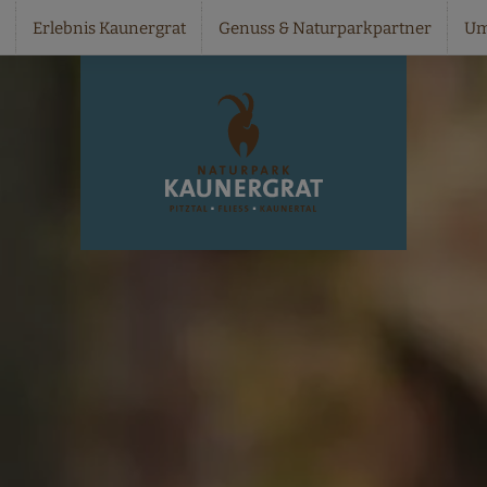
Erlebnis Kaunergrat
Genuss & Naturparkpartner
Um