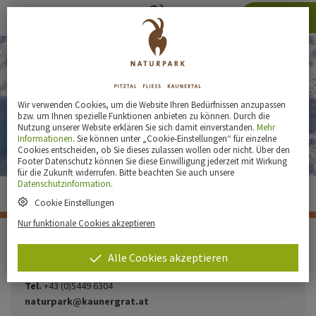
Karte
Wir verwenden Cookies, um die Website Ihren Bedürfnissen anzupassen
bzw. um Ihnen spezielle Funktionen anbieten zu können. Durch die
Nutzung unserer Website erklären Sie sich damit einverstanden.
Mehr
Informationen
. Sie können unter „Cookie-Einstellungen“ für einzelne
Schneeschuhverleih
Cookies entscheiden, ob Sie dieses zulassen wollen oder nicht. Über den
Footer Datenschutz können Sie diese Einwilligung jederzeit mit Wirkung
für die Zukunft widerrufen. Bitte beachten Sie auch unsere
Datenschutzinformation
.
Cookie Einstellungen
Nur funktionale Cookies akzeptieren
Kontakt und Öffnungszeiten
user
Alle Cookies akzeptieren
Tel.
+43 (0)5449 6304
naturpark@kaunergrat.at