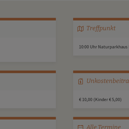
Treffpunkt
map
10:00 Uhr Naturparkhaus
Unkostenbeitr
price-tag
€ 10,00 (Kinder € 5,00)
Alle Termine
calendar