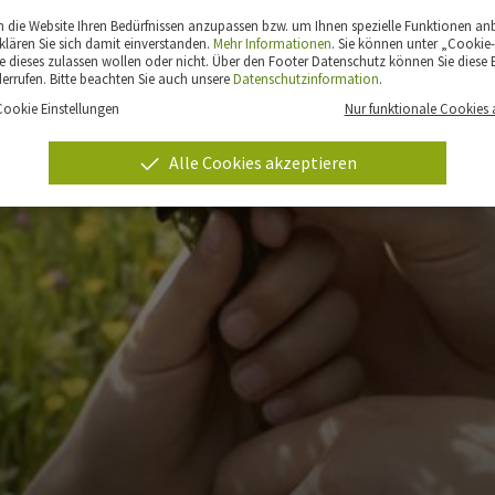
die Website Ihren Bedürfnissen anzupassen bzw. um Ihnen spezielle Funktionen an
klären Sie sich damit einverstanden.
Mehr Informationen
. Sie können unter „Cookie-
 dieses zulassen wollen oder nicht. Über den Footer Datenschutz können Sie diese E
derrufen. Bitte beachten Sie auch unsere
Datenschutzinformation
.
Cookie Einstellungen
Nur funktionale Cookies 
Alle Cookies akzeptieren