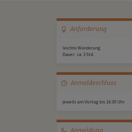
Anforderung
bulb
leichte Wanderung
Dauer: ca. 3 Std.
Anmeldeschluss
clock
jeweils am Vortag bis 16:30 Uhr
Anmeldung
phone