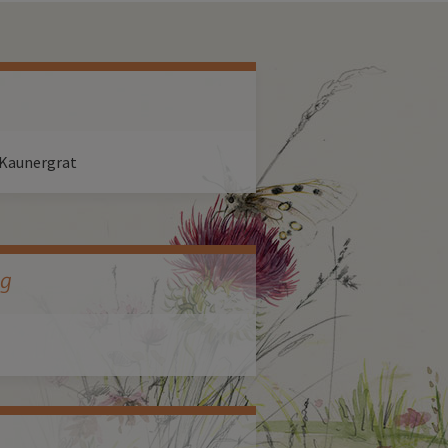
 Kaunergrat
ag