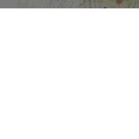
r
Netzwerk Kaunergrat