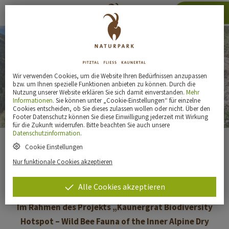
Karte
Wir verwenden Cookies, um die Website Ihren Bedürfnissen anzupassen
bzw. um Ihnen spezielle Funktionen anbieten zu können. Durch die
Wildbienenprojekt
Nutzung unserer Website erklären Sie sich damit einverstanden.
Mehr
Informationen
. Sie können unter „Cookie-Einstellungen“ für einzelne
Cookies entscheiden, ob Sie dieses zulassen wollen oder nicht. Über den
22.08.2026
Footer Datenschutz können Sie diese Einwilligung jederzeit mit Wirkung
für die Zukunft widerrufen. Bitte beachten Sie auch unsere
Datenschutzinformation
.
Cookie Einstellungen
„Biodiversitätshotspot Kaunergrat – Wildbienen der
inneralpinen Trockenhänge“ (engl. Kaunergrat Biodiversity
Nur funktionale Cookies akzeptieren
Hotspot – Wild Bee Fauna of the Inner Alpine Dry Slopes“)
Alle Cookies akzeptieren
Im Rahmen des Projekts „Kaunergrat Biodiversity
Hotspot – Wild Bee Fauna of the Inner Alpine Dry