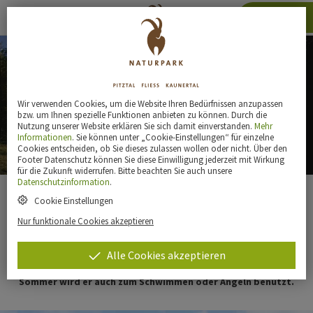
Karte
Wir verwenden Cookies, um die Website Ihren Bedürfnissen anzupassen
bzw. um Ihnen spezielle Funktionen anbieten zu können. Durch die
Nutzung unserer Website erklären Sie sich damit einverstanden.
Mehr
Informationen
. Sie können unter „Cookie-Einstellungen“ für einzelne
Schnadiger Weiher
Cookies entscheiden, ob Sie dieses zulassen wollen oder nicht. Über den
Footer Datenschutz können Sie diese Einwilligung jederzeit mit Wirkung
für die Zukunft widerrufen. Bitte beachten Sie auch unsere
Datenschutzinformation
.
Cookie Einstellungen
Rund ums Haus
Nur funktionale Cookies akzeptieren
Der Bewässerungsteich liegt direkt am Fuße der Hohen
Alle Cookies akzeptieren
Aifnerspitze und ist von einem kleinen Waldstück umgeben. Im
Sommer wird er auch zum Schwimmen oder Angeln benutzt.