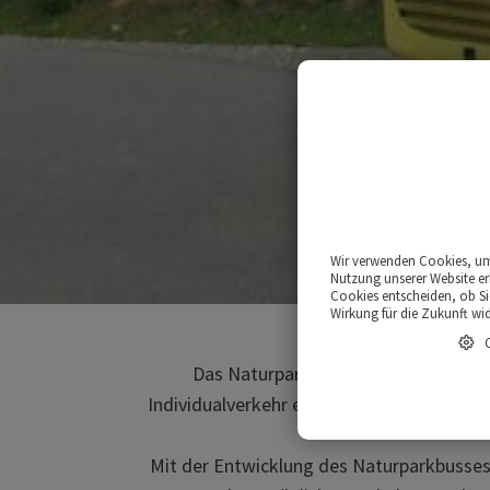
A
Wir verwenden Cookies, um 
Nutzung unserer Website er
Cookies entscheiden, ob Sie
Wirkung für die Zukunft wi
Das Naturparkhaus Kaunergrat am „Ga
Individualverkehr erreichbar ist. Im Berei
Mit der Entwicklung des Naturparkbusses 