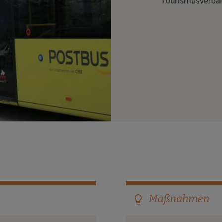
Tourismusverban
Maßnahmen
bulb