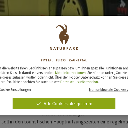
CCESS - Naturparkb
die Website Ihren Bedürfnissen anzupassen bzw. um Ihnen spezielle Funktionen an
klären Sie sich damit einverstanden.
Mehr Informationen
. Sie können unter „Cookie-
 dieses zulassen wollen oder nicht. Über den Footer Datenschutz können Sie diese E
derrufen. Bitte beachten Sie auch unsere
Datenschutzinformation
.
Cookie Einstellungen
Nur funktionale Cookies 
chen Blick“ hat sich zu einem gut besuchten Ausflugsziel e
Alle Cookies akzeptieren
ch der drei Zufahrten und Gemeinden liegen etliche nicht dur
und Streusiedlungen.
soll in den touristischen Hauptnutzungszeiten eine regelm