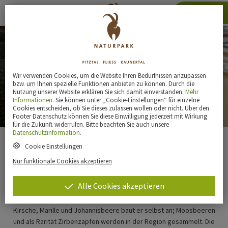
Karte
Wir verwenden Cookies, um die Website Ihren Bedürfnissen anzupassen
bzw. um Ihnen spezielle Funktionen anbieten zu können. Durch die
Nutzung unserer Website erklären Sie sich damit einverstanden.
Mehr
Informationen
. Sie können unter „Cookie-Einstellungen“ für einzelne
Werner Jörg
Cookies entscheiden, ob Sie dieses zulassen wollen oder nicht. Über den
Footer Datenschutz können Sie diese Einwilligung jederzeit mit Wirkung
für die Zukunft widerrufen. Bitte beachten Sie auch unsere
Datenschutzinformation
.
Cookie Einstellungen
Fruchtliköre und Strickwaren
Nur funktionale Cookies akzeptieren
Alle Cookies akzeptieren
Für Likörspezialitäten ist man bei Werner Jörg aus Niedergallmigg an
der richtigen Adresse. Die Obstsorten für seine Fruchtliköre wie
Kirsche, Marille und Johannisbeere baut er selbst an; Moosbeeren
und als Rarität Zirbenzapfen werden in der Region gesammelt. Die