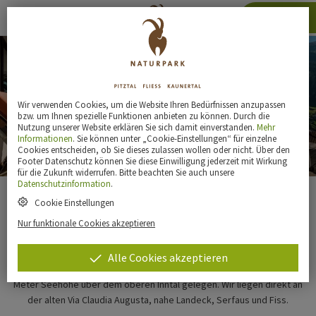
Karte
Wir verwenden Cookies, um die Website Ihren Bedürfnissen anzupassen
bzw. um Ihnen spezielle Funktionen anbieten zu können. Durch die
Nutzung unserer Website erklären Sie sich damit einverstanden.
Mehr
Informationen
. Sie können unter „Cookie-Einstellungen“ für einzelne
Panoramahotel Fließerhof
Cookies entscheiden, ob Sie dieses zulassen wollen oder nicht. Über den
Footer Datenschutz können Sie diese Einwilligung jederzeit mit Wirkung
für die Zukunft widerrufen. Bitte beachten Sie auch unsere
Datenschutzinformation
.
Cookie Einstellungen
Bei uns hat Gastfreundschaft Tradition!
Nur funktionale Cookies akzeptieren
Schön, dass Sie uns im Herzen der Tiroler Berge gefunden haben. Es
Alle Cookies akzeptieren
erwartet Sie ein äußerst gastfreundliches 4-Sternehotel, auf 1.200
Meter Seehöhe über dem oberen Inntal gelegen. Wir liegen direkt an
der alten Via Claudia Augusta, nahe Landeck, Serfaus und Fiss.